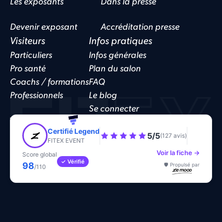
Les exposants
Dans la presse
Devenir exposant
Accréditation presse
Visiteurs
Infos pratiques
Particuliers
Infos générales
Pro santé
Plan du salon
Coachs / formations
FAQ
Professionnels
Le blog
Se connecter
Website by
Funnelo
Politique de confidentialité
CGV
Cookies
Certifié Legend
5/5
(127 avis)
FITEX EVENT
Voir la fiche →
Score global
✓ Vérifié
98
🛡️ Propulsé par
/110