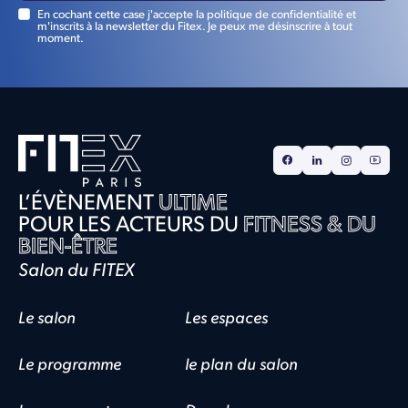
En cochant cette case j'accepte la politique de confidentialité et
m'inscrits à la newsletter du Fitex. Je peux me désinscrire à tout
moment.
L’ÉVÈNEMENT
ULTIME
POUR LES ACTEURS DU
FITNESS & DU
BIEN-ÊTRE
Salon du FITEX
Le salon
Les espaces
Le programme
le plan du salon