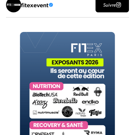
fitexevent
Suivre