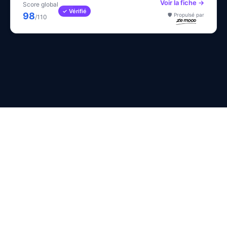
Voir la fiche →
Score global
✓ Vérifié
98
🛡️ Propulsé par
/110