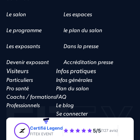
Le salon
Les espaces
Le programme
le plan du salon
Les exposants
Dans la presse
Devenir exposant
Accréditation presse
Visiteurs
Infos pratiques
Particuliers
Infos générales
Pro santé
Plan du salon
Coachs / formations
FAQ
Professionnels
Le blog
Se connecter
Website by
Funnelo
Politique de confidentialité
CGV
Cookies
Certifié Legend
5/5
(127 avis)
FITEX EVENT