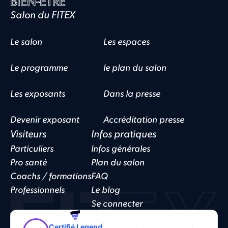
BIEN-ÊTRE
Salon du FITEX
Le salon
Les espaces
Le programme
le plan du salon
Les exposants
Dans la presse
Devenir exposant
Accréditation presse
Visiteurs
Infos pratiques
Particuliers
Infos générales
Pro santé
Plan du salon
Coachs / formations
FAQ
Professionnels
Le blog
Se connecter
Website by
Funnelo
Politique de confidentialité
CGV
Cookies
Certifié Legend