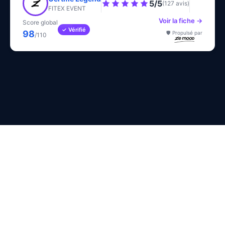
5/5
(127 avis)
FITEX EVENT
Voir la fiche →
Score global
✓ Vérifié
98
🛡️ Propulsé par
/110