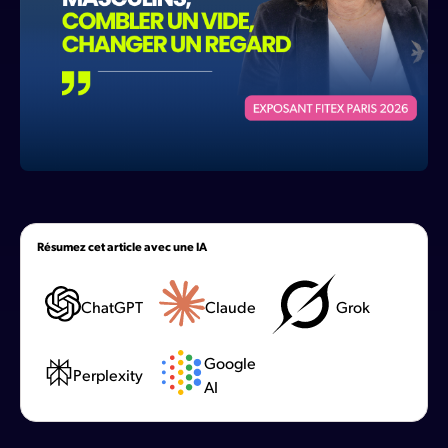
Résumez cet article avec une IA
ChatGPT
Claude
Grok
Google
Perplexity
AI