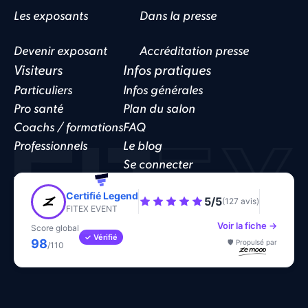
Les exposants
Dans la presse
Devenir exposant
Accréditation presse
Visiteurs
Infos pratiques
Particuliers
Infos générales
Pro santé
Plan du salon
Coachs / formations
FAQ
Professionnels
Le blog
Se connecter
Website by
Funnelo
Politique de confidentialité
CGV
Cookies
Certifié Legend
5/5
(127 avis)
FITEX EVENT
Voir la fiche →
Score global
✓ Vérifié
98
🛡️ Propulsé par
/110