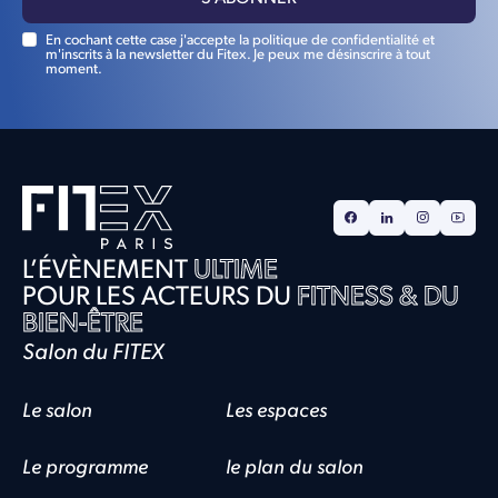
En cochant cette case j'accepte la politique de confidentialité et
m'inscrits à la newsletter du Fitex. Je peux me désinscrire à tout
moment.
L’ÉVÈNEMENT
ULTIME
POUR LES ACTEURS DU
FITNESS & DU
BIEN-ÊTRE
Salon du FITEX
Le salon
Les espaces
Le programme
le plan du salon