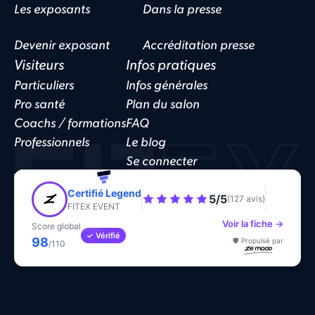
Les exposants
Dans la presse
Devenir exposant
Accréditation presse
Visiteurs
Infos pratiques
Particuliers
Infos générales
Pro santé
Plan du salon
Coachs / formations
FAQ
Professionnels
Le blog
Se connecter
Website by
Funnelo
Politique de confidentialité
CGV
Cookies
Certifié Legend
5/5
(127 avis)
FITEX EVENT
Voir la fiche →
Score global
✓ Vérifié
98
🛡️ Propulsé par
/110