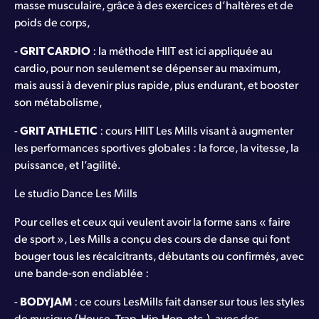
masse musculaire, grâce à des exercices d’haltères et de
poids de corps,
-
GRIT CARDIO
: la méthode HIIT est ici appliquée au
cardio, pour non seulement se dépenser au maximum,
mais aussi à devenir plus rapide, plus endurant, et booster
son métabolisme,
-
GRIT ATHLETIC
: cours HIIT Les Mills visant à augmenter
les performances sportives globales : la force, la vitesse, la
puissance, et l’agilité.
Le studio Dance Les Mills
Pour celles et ceux qui veulent avoir la forme sans « faire
de sport », Les Mills a conçu des cours de danse qui font
bouger tous les récalcitrants, débutants ou confirmés, avec
une bande-son endiablée :
-
BODYJAM
: ce cours LesMills fait danser sur tous les styles
de musique (House, Trap, Hip-Hop, etc.), avec des